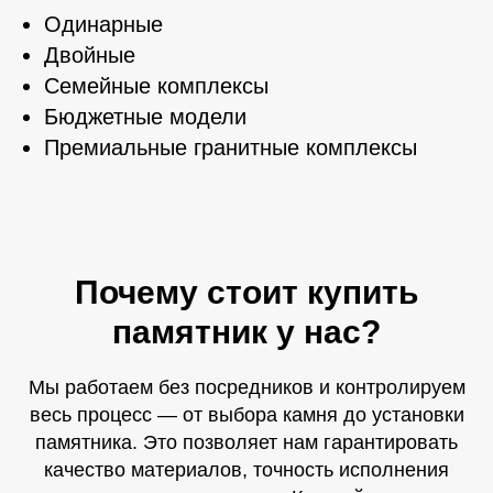
Одинарные
Двойные
Установка памятников
Семейные комплексы
с гарантией
Бюджетные модели
Премиальные гранитные комплексы
Мы устанавливаем памятники
по современным технологиям
с обязательной подготовкой основания.
Предоставляем гарантию до 5 лет
на установку и до 15 лет на материал.
Почему стоит купить
памятник у нас?
Мы работаем без посредников и контролируем
весь процесс — от выбора камня до установки
памятника. Это позволяет нам гарантировать
качество материалов, точность исполнения