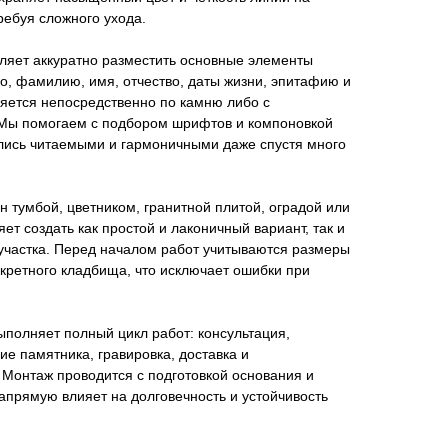
ребуя сложного ухода.
ляет аккуратно разместить основные элементы
о, фамилию, имя, отчество, даты жизни, эпитафию и
няется непосредственно по камню либо с
Мы помогаем с подбором шрифтов и компоновкой
ались читаемыми и гармоничными даже спустя много
 тумбой, цветником, гранитной плитой, оградой или
ет создать как простой и лаконичный вариант, так и
 участка. Перед началом работ учитываются размеры
кретного кладбища, что исключает ошибки при
полняет полный цикл работ: консультация,
ие памятника, гравировка, доставка и
 Монтаж проводится с подготовкой основания и
напрямую влияет на долговечность и устойчивость