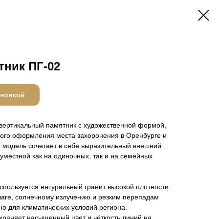
тник ПГ-02
ановкой
вертикальный памятник с художественной формой,
ого оформления места захоронения в Оренбурге и
я модель сочетает в себе выразительный внешний
 уместной как на одиночных, так и на семейных
спользуется натуральный гранит высокой плотности.
лаге, солнечному излучению и резким перепадам
но для климатических условий региона.
храняет насыщенный цвет и чёткость линий на