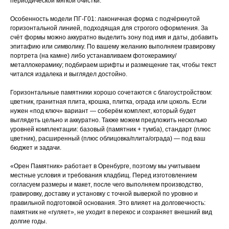
периодической мягкой очистки.
Особенность модели ПГ-Г01: лаконичная форма с подчёркнутой
горизонтальной линией, подходящая для строгого оформления. За
счёт формы можно аккуратно выделить зону под имя и даты, добавить
эпитафию или символику. По вашему желанию выполняем гравировку
портрета (на камне) либо устанавливаем фотокерамику/
металлокерамику; подбираем шрифты и размещение так, чтобы текст
читался издалека и выглядел достойно.
Горизонтальные памятники хорошо сочетаются с благоустройством:
цветник, гранитная плита, крошка, плитка, ограда или цоколь. Если
нужен «под ключ» вариант — соберём комплект, который будет
выглядеть цельно и аккуратно. Также можем предложить несколько
уровней комплектации: базовый (памятник + тумба), стандарт (плюс
цветник), расширенный (плюс облицовка/плита/ограда) — под ваш
бюджет и задачи.
«Орен Памятник» работает в Оренбурге, поэтому мы учитываем
местные условия и требования кладбищ. Перед изготовлением
согласуем размеры и макет, после чего выполняем производство,
гравировку, доставку и установку с точной выверкой по уровню и
правильной подготовкой основания. Это влияет на долговечность:
памятник не «гуляет», не уходит в перекос и сохраняет внешний вид
долгие годы.