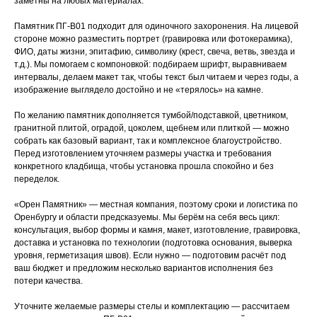
заметны на любых материалах.
Памятник ПГ-В01 подходит для одиночного захоронения. На лицевой
стороне можно разместить портрет (гравировка или фотокерамика),
ФИО, даты жизни, эпитафию, символику (крест, свеча, ветвь, звезда и
т.д.). Мы помогаем с компоновкой: подбираем шрифт, выравниваем
интервалы, делаем макет так, чтобы текст был читаем и через годы, а
изображение выглядело достойно и не «терялось» на камне.
По желанию памятник дополняется тумбой/подставкой, цветником,
гранитной плитой, оградой, цоколем, щебнем или плиткой — можно
собрать как базовый вариант, так и комплексное благоустройство.
Перед изготовлением уточняем размеры участка и требования
конкретного кладбища, чтобы установка прошла спокойно и без
переделок.
«Орен Памятник» — местная компания, поэтому сроки и логистика по
Оренбургу и области предсказуемы. Мы берём на себя весь цикл:
консультация, выбор формы и камня, макет, изготовление, гравировка,
доставка и установка по технологии (подготовка основания, выверка
уровня, герметизация швов). Если нужно — подготовим расчёт под
ваш бюджет и предложим несколько вариантов исполнения без
потери качества.
Уточните желаемые размеры стелы и комплектацию — рассчитаем