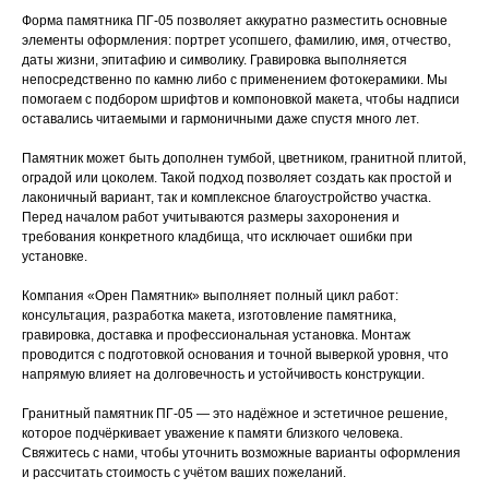
Форма памятника ПГ-05 позволяет аккуратно разместить основные
элементы оформления: портрет усопшего, фамилию, имя, отчество,
даты жизни, эпитафию и символику. Гравировка выполняется
непосредственно по камню либо с применением фотокерамики. Мы
помогаем с подбором шрифтов и компоновкой макета, чтобы надписи
оставались читаемыми и гармоничными даже спустя много лет.
Памятник может быть дополнен тумбой, цветником, гранитной плитой,
оградой или цоколем. Такой подход позволяет создать как простой и
лаконичный вариант, так и комплексное благоустройство участка.
Перед началом работ учитываются размеры захоронения и
требования конкретного кладбища, что исключает ошибки при
установке.
Компания «Орен Памятник» выполняет полный цикл работ:
консультация, разработка макета, изготовление памятника,
гравировка, доставка и профессиональная установка. Монтаж
проводится с подготовкой основания и точной выверкой уровня, что
напрямую влияет на долговечность и устойчивость конструкции.
Гранитный памятник ПГ-05 — это надёжное и эстетичное решение,
которое подчёркивает уважение к памяти близкого человека.
Свяжитесь с нами, чтобы уточнить возможные варианты оформления
и рассчитать стоимость с учётом ваших пожеланий.