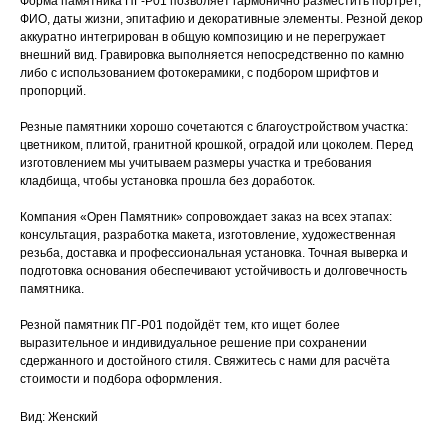
Форма памятника ПГ-Р01 позволяет гармонично разместить портрет,
ФИО, даты жизни, эпитафию и декоративные элементы. Резной декор
аккуратно интегрирован в общую композицию и не перегружает
внешний вид. Гравировка выполняется непосредственно по камню
либо с использованием фотокерамики, с подбором шрифтов и
пропорций.
Резные памятники хорошо сочетаются с благоустройством участка:
цветником, плитой, гранитной крошкой, оградой или цоколем. Перед
изготовлением мы учитываем размеры участка и требования
кладбища, чтобы установка прошла без доработок.
Компания «Орен Памятник» сопровождает заказ на всех этапах:
консультация, разработка макета, изготовление, художественная
резьба, доставка и профессиональная установка. Точная выверка и
подготовка основания обеспечивают устойчивость и долговечность
памятника.
Резной памятник ПГ-Р01 подойдёт тем, кто ищет более
выразительное и индивидуальное решение при сохранении
сдержанного и достойного стиля. Свяжитесь с нами для расчёта
стоимости и подбора оформления.
Вид: Женский